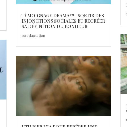
TÉMOIGNAGE DRAMA™ : SORTIR DES
INJONCTIONS SOCIALES ET RECRÉER
SA DÉFINITION DU BONHEUR
suradaptation
T
UTILISER L’IA POUR REPÉRER UNE