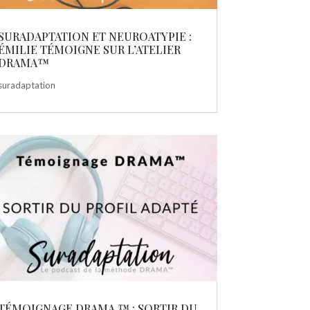
SURADAPTATION ET NEUROATYPIE :
ÉMILIE TÉMOIGNE SUR L’ATELIER
DRAMA™
suradaptation
TÉMOIGNAGE DRAMA ™ : SORTIR DU