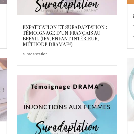
EXPATRIATION ET SURADAPTATION :
TÉMOIGNAGE D’UN FRANÇAIS AU
BRÉSIL (IFS, ENFANT INTÉRIEUR,
MÉTHODE DRAMA™)
suradaptation