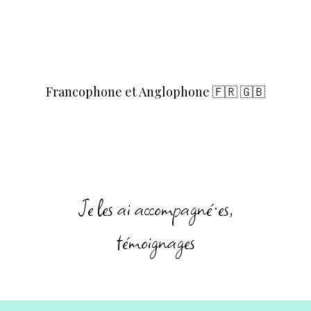
appel de 15 minutes gratuit, pour
s'assurer que je suis la professionnelle
qui vous convient.
Francophone et Anglophone 🇫🇷 🇬🇧
Je les ai accompagné·es,
témoignages