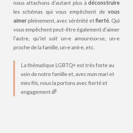
nous attachons d’autant plus à
déconstruire
les schémas qui vous empêchent de
vous
aimer
pleinement, avec sérénité et
fierté
. Qui
vous empêchent peut-être également d’aimer
l’autre, qu’iel soit un·e amoureux·se, un·e
proche de la famille, un·e ami·e, etc.
La thématique LGBTQ+ est très forte au
sein de notre famille et, avec mon mari et
mes fils, nous la portons avec fierté et
engagement 🌈
Travailler sur l'estime de soi et les
blocages à l'épanouïssement
Je vous accompagne dans un travail sur