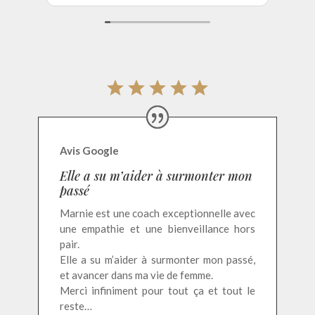
le dessus. Merci pour ton
accompagnement et tes
confrontations bienveillantes qui
nous aident aujourd’hui à vivre une
relation plus apaisée et évolutive
vers un futur qui nous correspond
désormais. À bientôt
Avis Google
Elle a su m’aider à surmonter mon
passé
Marnie est une coach exceptionnelle avec
une empathie et une bienveillance hors
pair.
Elle a su m’aider à surmonter mon passé,
et avancer dans ma vie de femme.
Merci infiniment pour tout ça et tout le
reste…