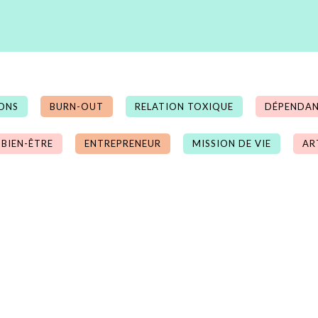
ONS
BURN-OUT
RELATION TOXIQUE
DÉPENDAN
 BIEN-ÊTRE
ENTREPRENEUR
MISSION DE VIE
AR
Séance individuelle en ligne
Une séance d'une heure, en visio sur Zoom
vos impératifs), que vous résidiez en Fran
rendez-vous par téléphone, sans e
accompagnements ponctuels, comme des suiv