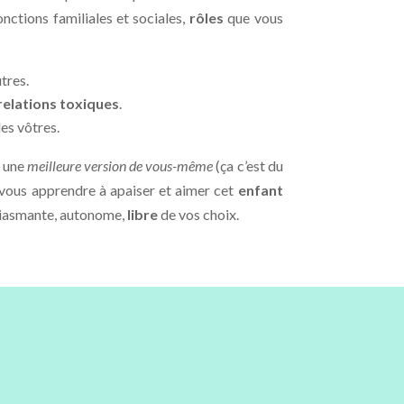
onctions familiales et sociales,
rôles
que vous
tres.
relations toxiques
.
les vôtres.
r une
meilleure version de vous-même
(ça c’est du
vous apprendre à apaiser et aimer cet
enfant
usiasmante, autonome,
libre
de vos choix.