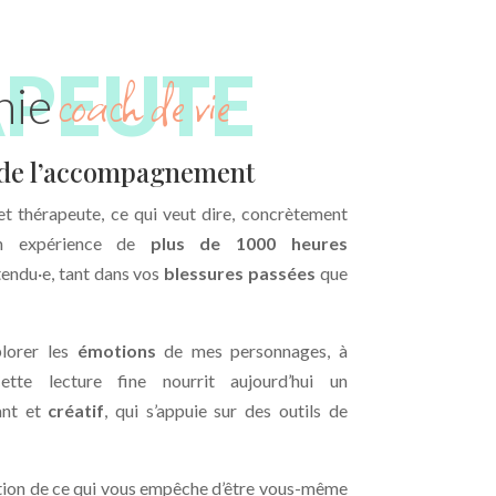
coach de vie
nie
 de l’accompagnement
et thérapeute, ce qui veut dire, concrètement
n expérience de
plus de 1000 heures
endu·e, tant dans vos
blessures passées
que
plorer les
émotions
de mes personnages, à
ette lecture fine nourrit aujourd’hui un
sant et
créatif
, qui s’appuie sur des outils de
uction de ce qui vous empêche d’être vous-même