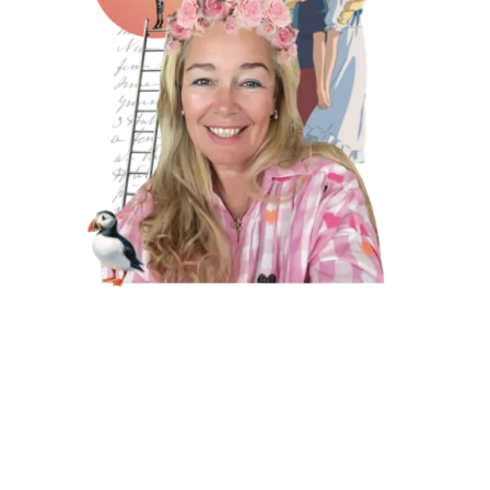
75
€
Séance
individuelle en
ligne
Une séance d'une heure, en visio sur