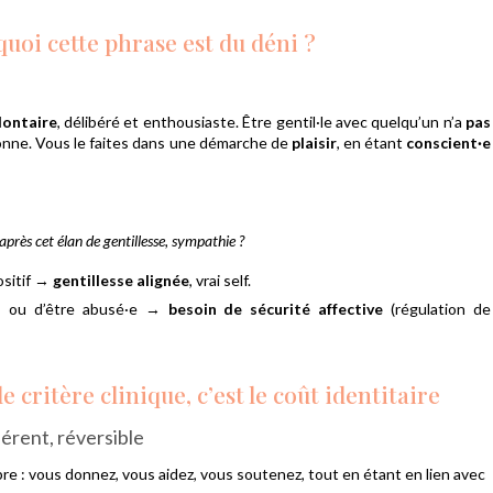
quoi cette phrase est du déni ?
lontaire
, délibéré et enthousiaste. Être gentil·le avec quelqu’un n’a
pas
sonne. Vous le faites dans une démarche de
plaisir
, en étant
conscient·e
près cet élan de gentillesse, sympathie ?
ositif →
gentillesse alignée
, vrai self.
it, ou d’être abusé·e →
besoin de sécurité affective
(régulation de
e critère clinique, c’est le coût identitaire
hérent, réversible
re : vous donnez, vous aidez, vous soutenez, tout en étant en lien avec