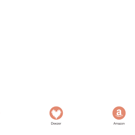
ison 2
épisode 4