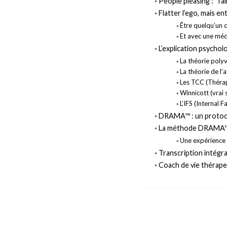
People pleasing : “fa
Flatter l’ego, mais en
Être quelqu’un 
Et avec une méda
L’explication psychol
La théorie poly
La théorie de l
Les TCC (Théra
Winnicott (vrai s
L’IFS (Internal 
DRAMA™ : un protocol
La méthode DRAMA
Une expérience 
Transcription intégra
Coach de vie thérape