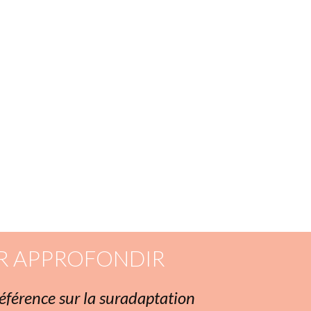
’est pas à l’écoute de ses propres besoins. Sinon, un jour, ça
ance.
R APPROFONDIR
 référence sur la suradaptation