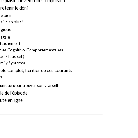
ire plaisir” devient une compulsion
tretenir le déni
de bien
ille en plus !
ogique
vagale
’attachement
pies Cognitivo-Comportementales)
elf / faux self)
Family Systems)
e complet, héritier de ces courants
™
unique pour trouver son vrai self
le de l’épisode
ute en ligne