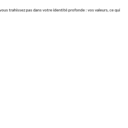
ous trahissez pas dans votre identité profonde : vos valeurs, ce qui
mode survie
i·e déprimé·e