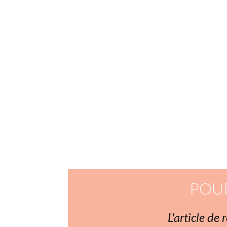
efficacement les autres si on n
craque !
une insécurité
« acheter » la paix (au prix fort parfois !)
ou obtenir une validation, de la reconnaiss
POU
L'article de