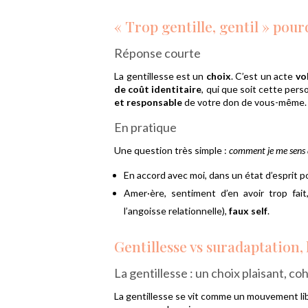
« Trop gentille, gentil » pour
Réponse courte
La gentillesse est un
choix
. C’est un acte
vo
de coût identitaire
, qui que soit cette per
et responsable
de votre don de vous-même.
En pratique
Une question très simple :
comment je me sens a
En accord avec moi, dans un état d’esprit p
Amer·ère, sentiment d’en avoir trop fa
l’angoisse relationnelle),
faux self
.
Gentillesse vs suradaptation, l
La gentillesse : un choix plaisant, co
La gentillesse se vit comme un mouvement lib