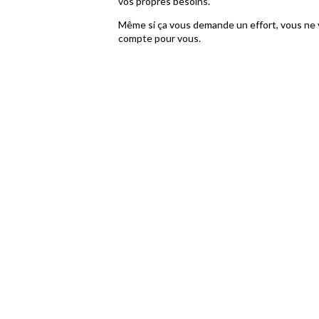
vos propres besoins.
Même si ça vous demande un effort, vous ne v
compte pour vous.
le conflit
le rejet
la perte du lien
Exemple :
l’appel récurrent de l’am