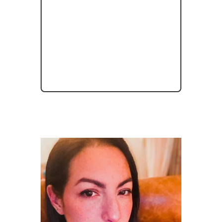
libérateur pour chaque participant.
L’action préventive :
un petit « non »
aujourd’hui vaut mieux qu’un effondrement
dans six mois.