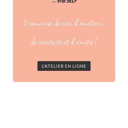
→
vrai SELF
6 semaines de rire, d'émotions,
de créativité et d'amitié !
L'ATELIER EN LIGNE
Marnie