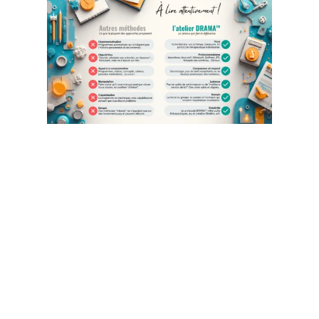
Marnie
Émilie
C’est exactement
ce que je cherchais. J’avais une vraie
problématique de masque, de faux self, de
suradaptation, de blessures non digérées, non