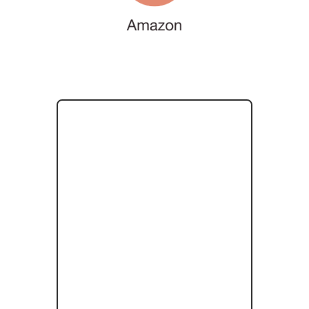
L’épisode 6 du podcast
SURADAPTATION
nous emmène à la
rencontre de Damien, 47 ans, secrétaire
général d’une Alliance Française au
Brésil. À travers son récit, il nous livre
une perspective précieuse sur la
suradaptation
au masculin, l’impact du
déracinement géographique sur nos
automatismes
et la puissance de l’outil
IFS pour retrouver un
équilibre
intérieur.
À retenir : Points clés de
l’épisode