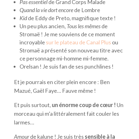
Pas essentiel
de Grand Corps Malade
Quand la vie dort encore
de Lombre
Kid
de Eddy de Preto, magnifique texte !
Un peu plus ancien,
Tous les mêmes
de
Stromaë ! Je me souviens de ce moment
incroyable
sur le plateau de Canal Plus
ou
Stromaë a présenté son nouveau titre avec
ce personnage mi-homme mi-femme.
Orelsan ! Je suis fan de ses punchlines !
Et je pourrais en citer plein encore : Ben
Mazué, Gaël Faye… Fauve même !
Et puis surtout,
un énorme coup de cœur !
Un
morceau qui m’a littéralement fait couler les
larmes…
Amour
de kalune ! Je suis très
sensible à la