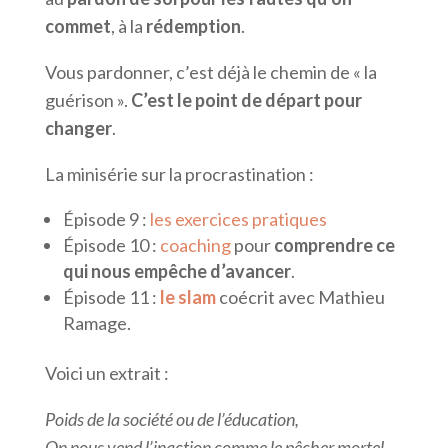
commet
, à la
rédemption
.
Vous pardonner, c’est déjà le chemin de « la
guérison ».
C’est le point de départ pour
changer
.
La minisérie sur la procrastination :
Épisode 9 :
les exercices pratiques
Épisode 10 :
coaching
pour
comprendre ce
qui nous empêche d’avancer
.
Épisode 11 :
le slam
coécrit avec Mathieu
Ramage.
Voici un extrait :
Poids de la société ou de l’éducation,
On nous vend l’inaction comme le pêcher mortel,